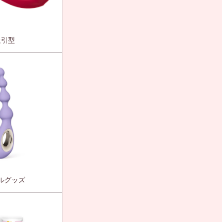
吸引型
ルグッズ