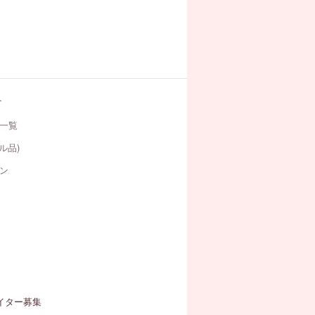
す
一覧
ル品)
ン
イター募集