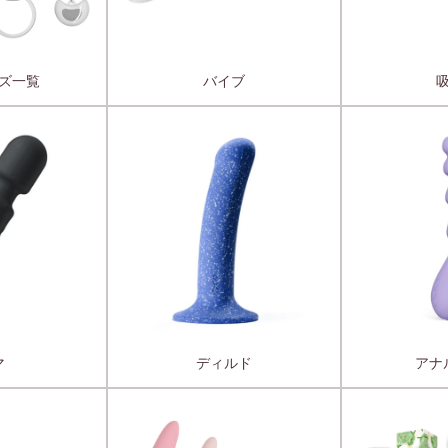
ズ一覧
バイブ
マ
ディルド
アナ