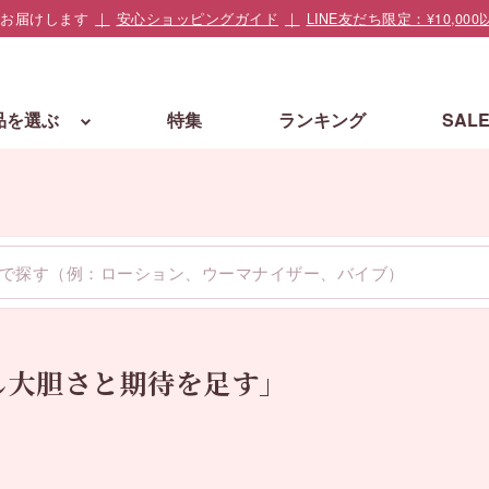
でお届けします
安心ショッピングガイド
LINE友だち限定：¥10,
品を選ぶ
特集
ランキング
SAL
し大胆さと期待を足す」