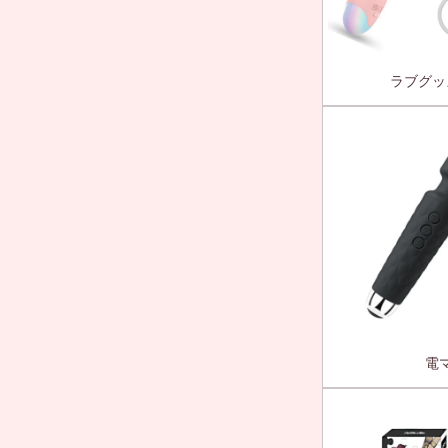
ラブグッ
電