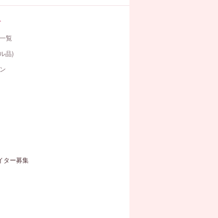
す
一覧
ル品)
ン
イター募集