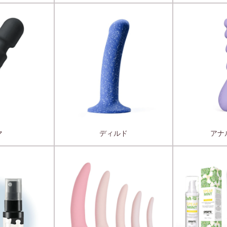
マ
ディルド
アナ