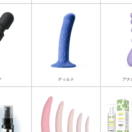
マ
ディルド
アナ