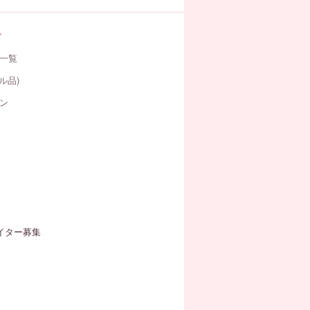
す
一覧
ル品)
ン
イター募集