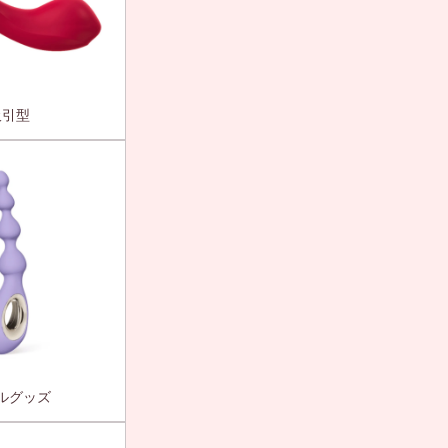
吸引型
ルグッズ