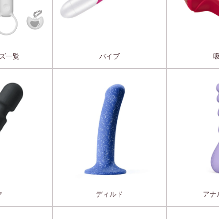
ズ一覧
バイブ
マ
ディルド
アナ