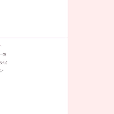
す
一覧
ル品)
ン