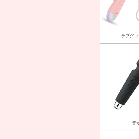
ラブグッ
電