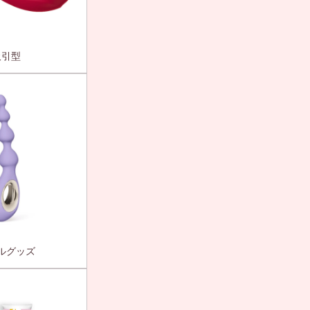
吸引型
ルグッズ