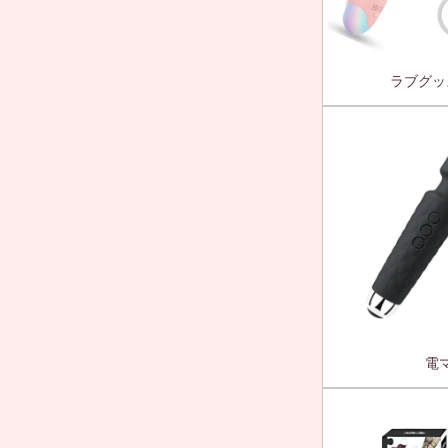
ラブグッ
電