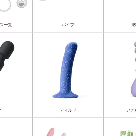
ズ一覧
バイブ
マ
ディルド
アナ