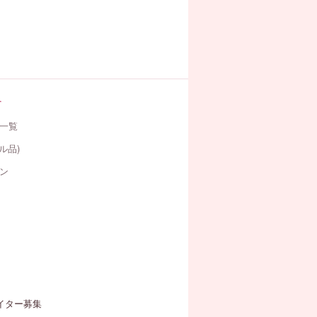
す
一覧
ル品)
ン
イター募集