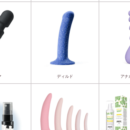
マ
ディルド
アナ