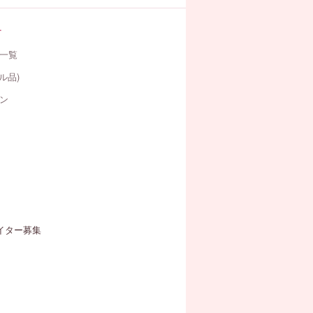
す
一覧
ル品)
ン
イター募集