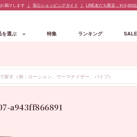
でお届けします
安心ショッピングガイド
LINE友だち限定：¥10,
品を選ぶ
特集
ランキング
SAL
07-a943ff866891