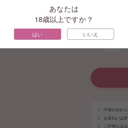
あなたは
¥12,650
(税込)
18歳以上ですか？
対応する支払い方法
JCB
VISA
はい
いいえ
数量
中身が分から
お支払いは
ク
ご不明な点は