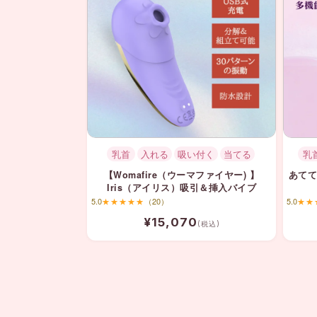
乳首
入れる
吸い付く
当てる
乳
【Womafire（ウーマファイヤー) 】
あてて
Iris（アイリス）吸引＆挿入バイブ
5.0
★★★★★
（20）
5.0
★★
¥15,070
(税込)