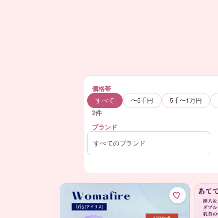
価格帯
すべて
〜5千円
5千〜1万円
2件
ブランド