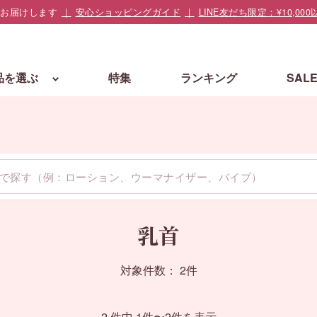
でお届けします
安心ショッピングガイド
LINE友だち限定：¥10,
品を選ぶ
特集
ランキング
SAL
乳首
対象件数： 2件
2 件中 1件〜2件を表示