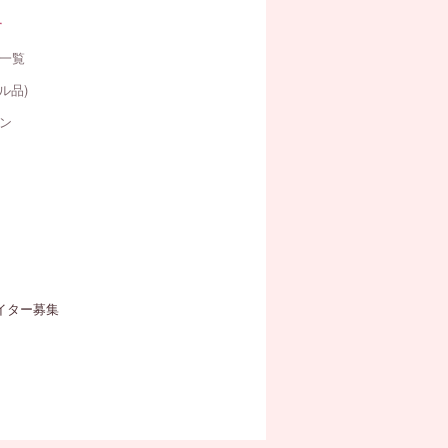
す
一覧
ル品)
ン
イター募集