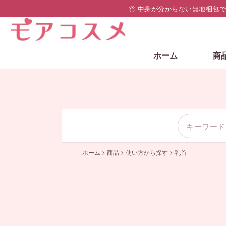
📦 中身が分からない無地梱包
ホーム
商
ホーム
>
商品
>
使い方から探す
>
乳首