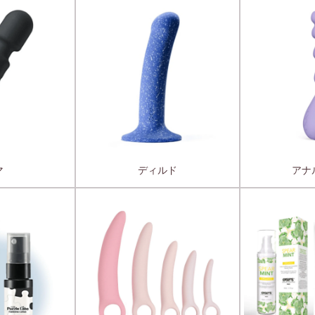
マ
ディルド
アナ