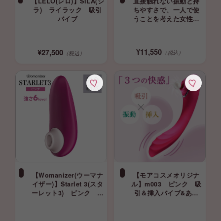
【LELO(レロ)】SILA(シ
直接触れない振動と持
ラ) ライラック 吸引
ちやすさで、一人で使
バイブ
うことを考えた女性専
用バイブ サティスファ
イヤープロ 3+
Satisfyer 吸引バイブ セ
¥11,550
¥27,500
（税込）
（税込）
ルフプレジャー 完全防
水
【Womanizer(ウーマナ
【モアコスメオリジナ
イザー)】Starlet 3(スタ
ル】m003 ピンク 吸
ーレット3) ピンク 吸
引＆挿入バイブ&あて
引バイブ
る お試しバイブ