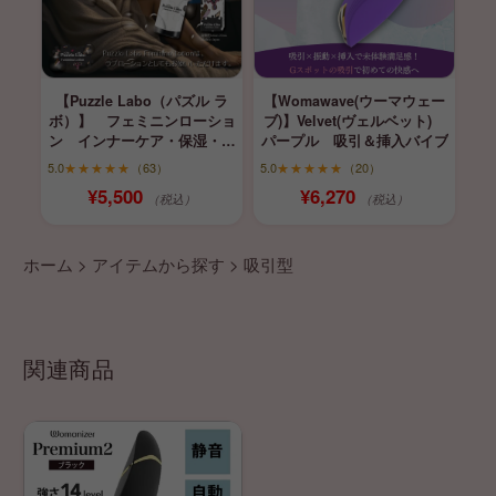
【Puzzle Labo（パズル ラ
【Womawave(ウーマウェー
ボ）】 フェミニンローショ
ブ)】Velvet(ヴェルベット)
ン インナーケア・保湿・育
パープル 吸引＆挿入バイブ
膣
5.0
★★★★★
（63）
5.0
★★★★★
（20）
¥5,500
¥6,270
（税込）
（税込）
ホーム
>
アイテムから探す
>
吸引型
関連商品