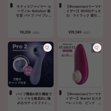
サティスファイヤー カ
【Womanizer(ウーマナ
ーヴィ3+ Satisfyer 吸
イザー)】DUO2(デュオ
引型 バイブ バイブレー
2) ライラック 吸引＆
ター
振動＆挿入バイブ⭐️期間
限定10%OFF
¥8,250
¥29,349
（税込）
（税込）
バイブ機能&吸引機能で
【Womanizer(ウーマナ
ソトイキを徹底的に極
イザー)】Starlet 3(スタ
めるサティスファイヤ
ーレット3) ピンク 吸
ー プロ2 G3プラス 吸引
引バイブ