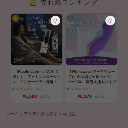
売れ筋ランキング
【Puzzle Labo（パズル ラ
【Womawave(ウーマウェー
ボ）】 フェミニンローショ
ブ)】Velvet(ヴェルベット)
ン インナーケア・保湿・育
パープル 吸引＆挿入バイブ
膣
5.0
★★★★★
（63）
5.0
★★★★★
（20）
¥5,500
¥6,270
（税込）
（税込）
ホーム
>
アイテムから探す
>
吸引型