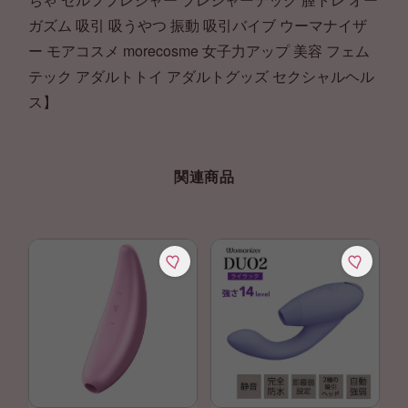
ガズム 吸引 吸うやつ 振動 吸引バイブ ウーマナイザ
ー モアコスメ morecosme 女子力アップ 美容 フェム
テック アダルトトイ アダルトグッズ セクシャルヘル
ス】
関連商品