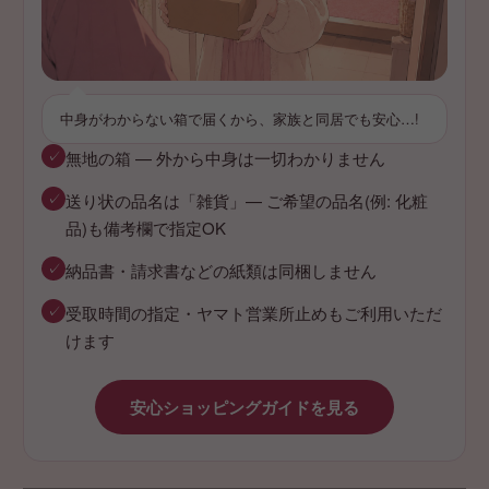
中身がわからない箱で届くから、家族と同居でも安心…!
✓
無地の箱 — 外から中身は一切わかりません
✓
送り状の品名は「雑貨」— ご希望の品名(例: 化粧
品)も備考欄で指定OK
✓
納品書・請求書などの紙類は同梱しません
✓
受取時間の指定・ヤマト営業所止めもご利用いただ
けます
安心ショッピングガイドを見る