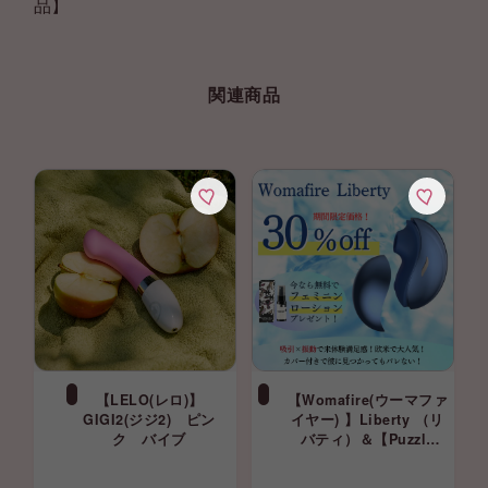
品】
関連商品
【LELO(レロ)】
【Womafire(ウーマファ
GIGI2(ジジ2) ピン
イヤー) 】Liberty （リ
ク バイブ
バティ）＆【Puzzle
Labo（パズル ラボ）】
無料プレゼント