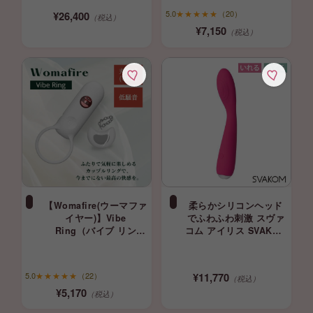
5.0
★★★★★
（20）
¥26,400
（税込）
¥7,150
（税込）
【Womafire(ウーマファ
柔らかシリコンヘッド
イヤー)】Vibe
でふわふわ刺激 スヴァ
Ring（バイブ リン
コム アイリス SVAKOM
グ） ホワイト カッ
IRIS ローター バイブ
プルリング・リングバ
バイブレーター
イブ
svacom 正規品
5.0
★★★★★
（22）
¥11,770
（税込）
¥5,170
（税込）