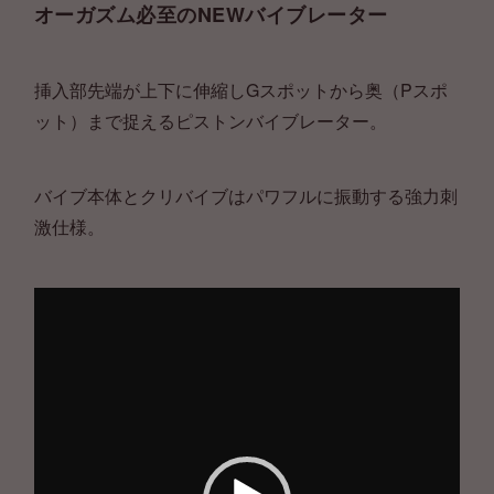
オーガズム必至のNEWバイブレーター
挿入部先端が上下に伸縮しGスポットから奥（Pスポ
ット）まで捉えるピストンバイブレーター。
バイブ本体とクリバイブはパワフルに振動する強力刺
激仕様。
動
画
プ
レ
ー
ヤ
ー