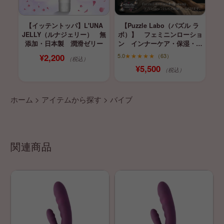
【イッテントッパ】L'UNA
【Puzzle Labo（パズル ラ
JELLY（ルナジェリー） 無
ボ）】 フェミニンローショ
添加・日本製 潤滑ゼリー
ン インナーケア・保湿・育
膣
¥2,200
5.0
★★★★★
（63）
（税込）
¥5,500
（税込）
ホーム
>
アイテムから探す
>
バイブ
関連商品