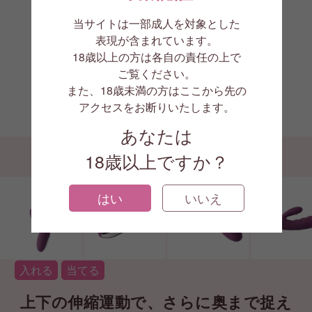
当サイトは一部成人を対象とした
表現が含まれています。
18歳以上の方は各自の責任の上で
ご覧ください。
また、18歳未満の方はここから先の
アクセスをお断りいたします。
1/5
あなたは
18歳以上ですか？
はい
いいえ
入れる
当てる
上下の伸縮運動で、さらに奥まで捉え