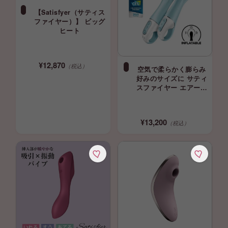
【Satisfyer（サティス
ファイヤー）】 ビッグ
ヒート
¥12,870
（税込）
空気で柔らかく膨らみ
好みのサイズに サティ
スファイヤー エアーパ
ンプバイブレーター 5+
Satisfyer Air Pump
Bunny 5+ バイブ
¥13,200
（税込）