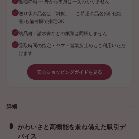
✓
無地の箱 — 外から中身は一切わかりません
✓
送り状の品名は「雑貨」— ご希望の品名(例: 化粧
品)も備考欄で指定OK
✓
納品書・請求書などの紙類は同梱しません
✓
受取時間の指定・ヤマト営業所止めもご利用いただ
けます
安心ショッピングガイドを見る
詳細
かわいさと高機能を兼ね備えた吸引デ
バイス