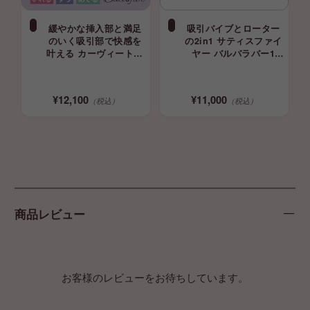
緩やかな挿入部と満足
吸引バイブとローター
のいく吸引部で快感を
の2in1 サティスファイ
叶える カーヴィートリ
ヤー バルバラバー1
ニティ3 レッド サティ
Satisfyer Vulva Lover
スファイヤー Satisfyer
1 吸引バイブ ローター
吸引 吸うやつ
¥12,100
¥11,000
（税込）
（税込）
商品レビュー
お客様のレビューをお待ちしています。