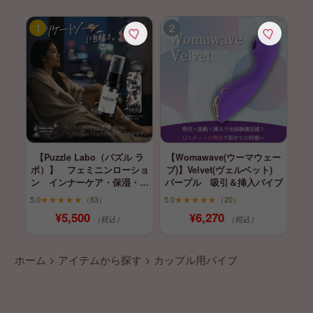
【Puzzle Labo（パズル ラ
【Womawave(ウーマウェー
ボ）】 フェミニンローショ
ブ)】Velvet(ヴェルベット)
ン インナーケア・保湿・育
パープル 吸引＆挿入バイブ
膣
5.0
★★★★★
（63）
5.0
★★★★★
（20）
¥5,500
¥6,270
（税込）
（税込）
ホーム
>
アイテムから探す
>
カップル用バイブ