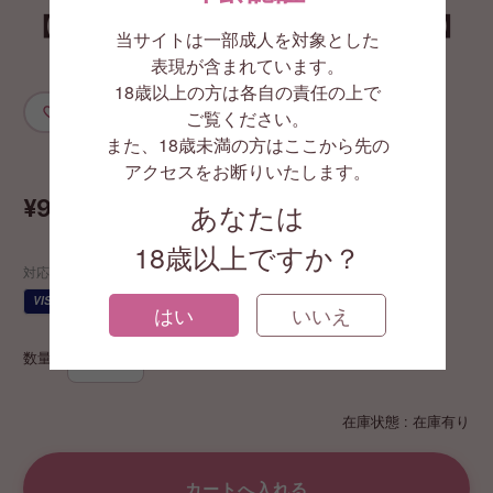
【Satisfyer（サティスファイヤー）】
当サイトは一部成人を対象とした
キューティーゴースト ホワイト
表現が含まれています。
18歳以上の方は各自の責任の上で
お気に入りに追加
ご覧ください。
また、18歳未満の方はここから先の
GA3650
アクセスをお断りいたします。
¥9,900
あなたは
(税込)
18歳以上ですか？
対応する支払い方法
JCB
VISA
AMEX
代引
¥
はい
いいえ
数量
在庫状態 : 在庫有り