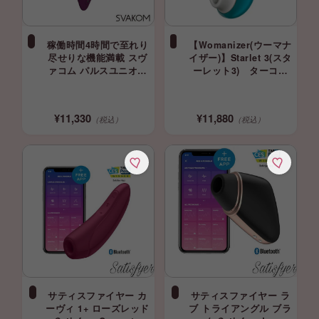
稼働時間4時間で至れり
【Womanizer(ウーマナ
尽せりな機能満載 スヴ
イザー)】Starlet 3(スタ
ァコム パルスユニオン
ーレット3) ターコイ
バイオレッド SVAKOM
ズ 吸引バイブ
svacom 正規品
¥11,330
¥11,880
（税込）
（税込）
サティスファイヤー カ
サティスファイヤー ラ
ーヴィ 1+ ローズレッド
ブ トライアングル ブラ