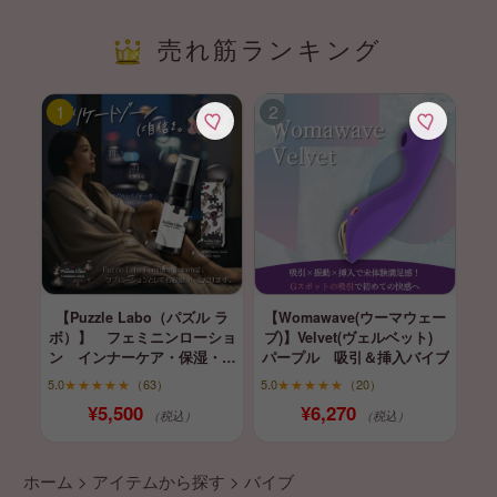
売れ筋ランキング
【Puzzle Labo（パズル ラ
【Womawave(ウーマウェー
ボ）】 フェミニンローショ
ブ)】Velvet(ヴェルベット)
ン インナーケア・保湿・育
パープル 吸引＆挿入バイブ
膣
5.0
★★★★★
（63）
5.0
★★★★★
（20）
¥5,500
¥6,270
（税込）
（税込）
ホーム
>
アイテムから探す
>
バイブ