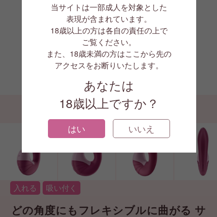
当サイトは一部成人を対象とした
表現が含まれています。
18歳以上の方は各自の責任の上で
ご覧ください。
また、18歳未満の方はここから先の
アクセスをお断りいたします。
1/8
あなたは
18歳以上ですか？
はい
いいえ
入れる
吸い付く
どの角度にもフレキシブルに曲がる サ