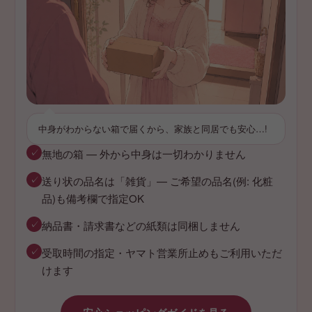
中身がわからない箱で届くから、家族と同居でも安心…!
✓
無地の箱 — 外から中身は一切わかりません
✓
送り状の品名は「雑貨」— ご希望の品名(例: 化粧
品)も備考欄で指定OK
✓
納品書・請求書などの紙類は同梱しません
✓
受取時間の指定・ヤマト営業所止めもご利用いただ
けます