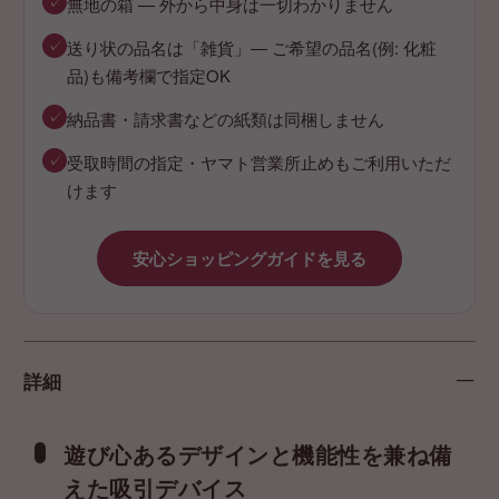
✓
無地の箱 — 外から中身は一切わかりません
✓
送り状の品名は「雑貨」— ご希望の品名(例: 化粧
品)も備考欄で指定OK
✓
納品書・請求書などの紙類は同梱しません
✓
受取時間の指定・ヤマト営業所止めもご利用いただ
けます
安心ショッピングガイドを見る
詳細
遊び心あるデザインと機能性を兼ね備
えた吸引デバイス