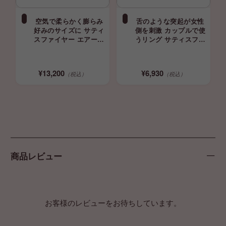
空気で柔らかく膨らみ
舌のような突起が女性
好みのサイズに サティ
側を刺激 カップルで使
スファイヤー エアーパ
うリング サティスファ
ンプバニー 5+
イヤー レジェンダリー
Satisfyer Air Pump
デュオ コックリング ペ
Bunny 5+ バイブ
ニスリング
¥13,200
¥6,930
（税込）
（税込）
商品レビュー
お客様のレビューをお待ちしています。