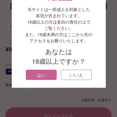
【Satisfyer（サティスファイヤー）】
当サイトは一部成人を対象とした
ミッションコントロール ブルー
表現が含まれています。
18歳以上の方は各自の責任の上で
お気に入りに追加
ご覧ください。
また、18歳未満の方はここから先の
GA3987
アクセスをお断りいたします。
¥9,900
あなたは
(税込)
18歳以上ですか？
対応する支払い方法
JCB
VISA
AMEX
代引
¥
はい
いいえ
数量
在庫状態 : 在庫有り