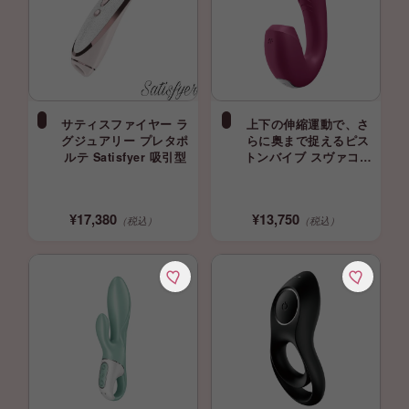
サティスファイヤー ラ
上下の伸縮運動で、さ
グジュアリー プレタポ
らに奥まで捉えるピス
ルテ Satisfyer 吸引型
トンバイブ スヴァコム
エイブリー ライラック
SVAKOM セルフプレジ
ャー svacom
¥13,750
¥17,380
（税込）
（税込）