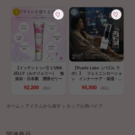
【イッテントッパ】L'UNA
【Puzzle Labo（パズル ラ
JELLY（ルナジェリー） 無
ボ）】 フェミニンローショ
添加・日本製 潤滑ゼリー
ン インナーケア・保湿・育
膣
¥2,200
5.0
★★★★★
（63）
（税込）
¥5,500
（税込）
ホーム
>
アイテムから探す
>
カップル用バイブ