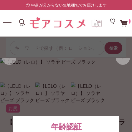
安心ショッピングガイド
0
検索
1/3
お尻
【LELO（レロ）】 ソラヤ ビーズ ブラ
年齢認証
ック