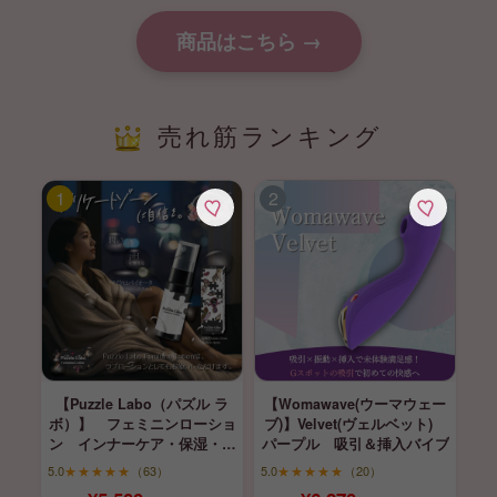
商品はこちら →
売れ筋ランキング
【Puzzle Labo（パズル ラ
【Womawave(ウーマウェー
ボ）】 フェミニンローショ
ブ)】Velvet(ヴェルベット)
ン インナーケア・保湿・育
パープル 吸引＆挿入バイブ
膣
5.0
★★★★★
（63）
5.0
★★★★★
（20）