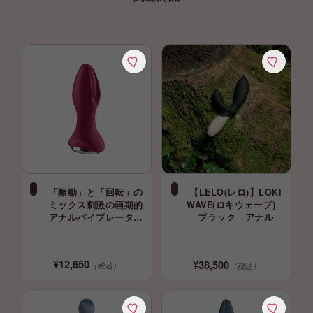
「振動」と「回転」の
【LELO(レロ)】LOKI
ミックス刺激の画期的
WAVE(ロキウェーブ)
アナルバイブレーター
ブラック アナル
ローテータープラグ2+
サティスファイヤー バ
イブ 挿入
¥12,650
¥38,500
（税込）
（税込）