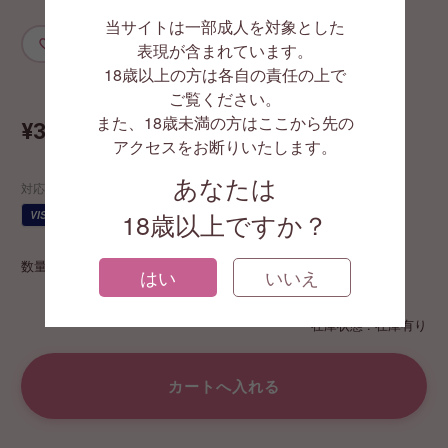
当サイトは一部成人を対象とした
お気に入りに追加
表現が含まれています。
18歳以上の方は各自の責任の上で
GA4399
ご覧ください。
また、18歳未満の方はここから先の
¥37,400
(税込)
アクセスをお断りいたします。
あなたは
対応する支払い方法
18歳以上ですか？
JCB
VISA
AMEX
代引
¥
数量
はい
いいえ
在庫状態 : 在庫有り