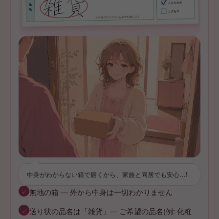
中身がわからない箱で届くから、家族と同居でも安心…!
✓
無地の箱 — 外から中身は一切わかりません
✓
送り状の品名は「雑貨」— ご希望の品名(例: 化粧