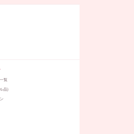
す
一覧
ル品)
ン