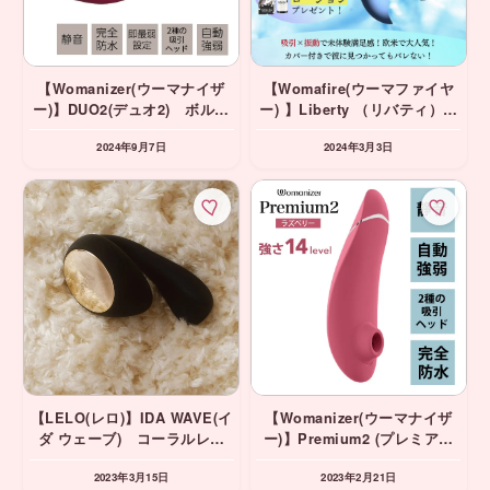
【Womanizer(ウーマナイザ
【Womafire(ウーマファイヤ
ー)】DUO2(デュオ2) ボルド
ー) 】Liberty （リバティ）＆
ー 吸引＆振動＆挿入バイブ ⭐️
【Puzzle Labo（パズル ラ
2024年9月7日
2024年3月3日
期間限定10%OFF
ボ）】無料プレゼント
【LELO(レロ)】IDA WAVE(イ
【Womanizer(ウーマナイザ
ダ ウェーブ) コーラルレッ
ー)】Premium2 (プレミアム
ド・ブラック あてるバイブ
2) ラズベリー 吸引バイブ
2023年3月15日
2023年2月21日