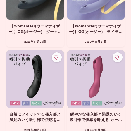
【Womanizer(ウーマナイザ
【Womanizer(ウーマナイザ
ー)】OG(オージー) ダークグ
ー)】OG(オージー) ライラッ
レー Gスポット吸引バイブ
ク Gスポット吸引バイブ
2022年11月29日
2022年11月21日
自然にフィットする挿入部と
緩やかな挿入部と満足のいく
満足のいく吸引部で快感を叶
吸引部で快感を叶える カーヴ
える カーヴィートリニティ4
ィートリニティ3 レッド サテ
2022年10月28日
2022年10月28日
ブラック サティスファイヤー
ィスファイヤー Satisfyer 吸