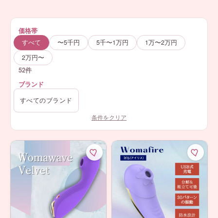
価格帯
すべて
〜5千円
5千〜1万円
1万〜2万円
2万円〜
52件
ブランド
条件をクリア