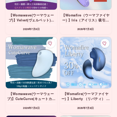
【Womawave(ウーマウェー
【Womafire（ウーマファイヤ
ブ)】Velvet(ヴェルベット)
ー) 】Iris（アイリス）吸引＆
パープル 吸引＆挿入バイブ
挿入バイブ
2026年7月8日
2026年7月8日
【Womawave(ウーマウェー
【Womafire(ウーマファイヤ
ブ)】CuteCurve(キュートカー
ー) 】Liberty （リバティ） ブ
ブ) ブルー 吸引バイブ
ルー 吸引バイブ ⭐️期間限定
2026年7月8日
2026年7月8日
30%OFF