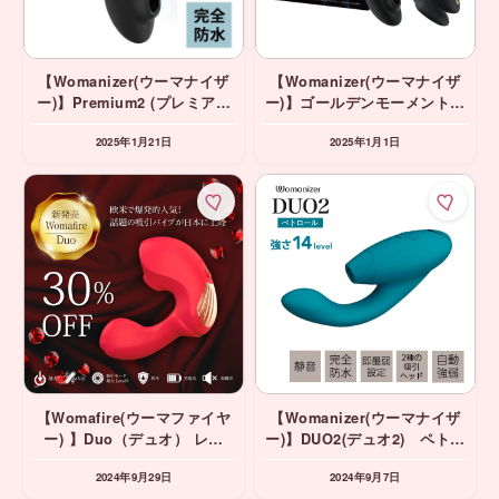
【Womanizer(ウーマナイザ
【Womanizer(ウーマナイザ
ー)】Premium2 (プレミアム
ー)】ゴールデンモーメントコ
2) ブラック 吸引バイブ
レクション ブラック 吸引
2025年1月21日
2025年1月1日
＆カップルバイブ 2つのトイ
の夢のセット!!
【Womafire(ウーマファイヤ
【Womanizer(ウーマナイザ
ー) 】Duo（デュオ） レッ
ー)】DUO2(デュオ2) ペトロ
ド・ブラック 吸引＆振動＆
ール 吸引＆振動＆挿入バイブ
2024年9月29日
2024年9月7日
挿入バイブ ⭐️期間限定
⭐️期間限定10%OFF