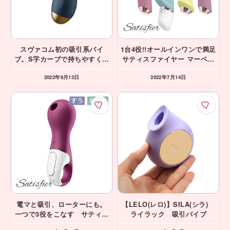
スヴァコム初の吸引系バイ
1台4役!!オールインワンで満足
ブ。S字カーブで持ちやすくあ
サティスファイヤー マーベラ
てやすい。スヴァコム パルス
スフォー Satisfyer バイブ 吸
2022年9月13日
2022年7月14日
ピュア ネイビー SVAKOM
引 ローター
svacom 正規品
電マと吸引、ローターにも。
【LELO(レロ)】SILA(シラ)
一つで3役をこなす サティス
ライラック 吸引バイブ
ファイヤー ラッキーリブラ