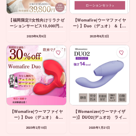
【福岡限定‼️女性向けリラクゼ
【Womafire(ウーマファイヤ
ーションサービス13,000円コ
ー) 】Duo（デュオ） ＆【イ
ース付】Womafire(ウーマフ
ッテントッパ】L’UNA
2025年9月9日
2025年8月2日
ァイヤー) Liberty （リバテ
JELLY（ルナジェリー）セッ
ィ）無料プレゼント＆Puzzle
ト
Labo（パズル ラボ）1年分
【Womafire(ウーマファイヤ
【Womanizer(ウーマナイザ
ー) 】Duo（デュオ） ＆
ー)】DUO2(デュオ2) ライラ
【Puzzle Labo（パズル ラ
ック 吸引＆振動＆挿入バイブ
2025年2月10日
2025年1月21日
ボ）】無料プレゼント
⭐️期間限定10%OFF