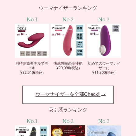
ウーマナイザーランキング
No.1
No.2
No.3
同時刺激モデルで両
快感無限の高性能
初めてのウーマナイ
イキ
¥29,990(税込)
ザーに
¥32,610(税込)
¥11,800(税込)
ウーマナイザーを全部Check!!
吸引系ランキング
No.1
No.2
No.3