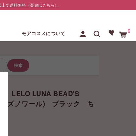
000以上で送料無料（登録はこちら）
0
E
モアコスメについて
検索
)】LELO LUNA BEAD'S
ナ ビーズノワール) ブラック ち
加