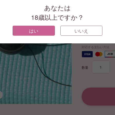
GA2429
あなたは
18歳以上ですか？
ブラック
はい
いいえ
¥8,800
(税込)
対応する支払い方法
JCB
VISA
数量