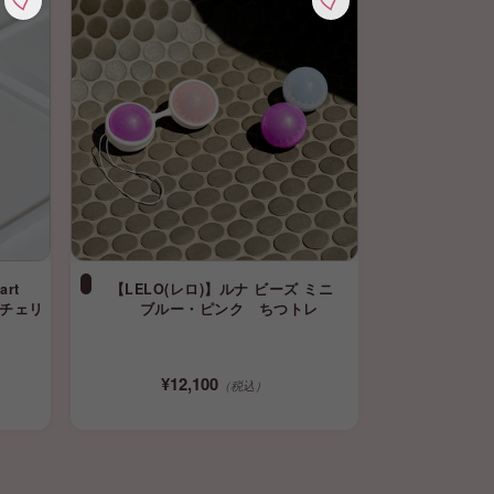
rt
【LELO(レロ)】ルナ ビーズ ミニ
 チェリ
ブルー・ピンク ちつトレ
¥12,100
（税込）