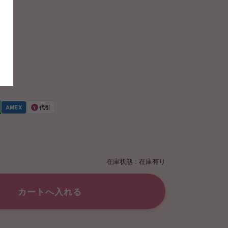
AMEX
代引
¥
在庫状態 : 在庫有り