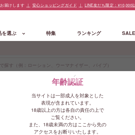
でお届けします
安心ショッピングガイド
LINE友だち限定：¥10,
品を選ぶ
特集
ランキング
SAL
鍛える
年齢認証
【LELO(レロ
当サイトは一部成人を対象とした
Noir(ル
表現が含まれています。
18歳以上の方は各自の責任の上で
つトレ
ご覧ください。
また、18歳未満の方はここから先の
お気に入りに追
アクセスをお断りいたします。