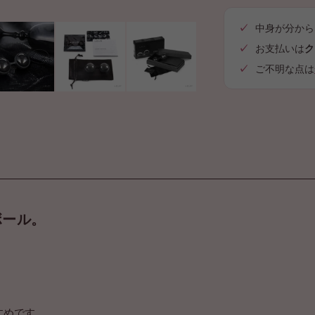
中身が分から
お支払いは
ク
ご不明な点は
ボール。
すめです。