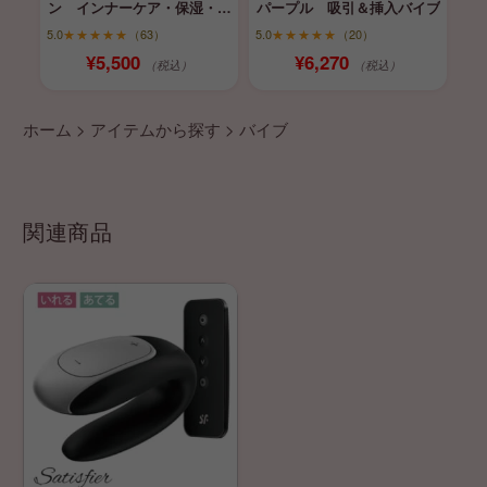
ン インナーケア・保湿・育
パープル 吸引＆挿入バイブ
膣
5.0
★★★★★
（63）
5.0
★★★★★
（20）
¥5,500
¥6,270
（税込）
（税込）
ホーム
>
アイテムから探す
>
バイブ
関連商品