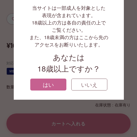
（MIA3）
当サイトは一部成人を対象とした
表現が含まれています。
お気に入りに追加
18歳以上の方は各自の責任の上で
GA4385
ご覧ください。
また、18歳未満の方はここから先の
アクセスをお断りいたします。
¥16,500
(税込)
あなたは
対応する支払い方法
18歳以上ですか？
JCB
VISA
AMEX
代引
¥
はい
いいえ
数量
在庫状態 : 在庫有り