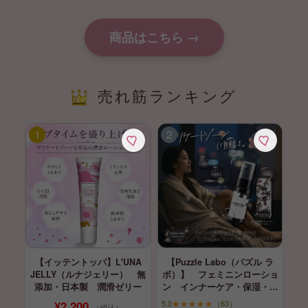
商品はこちら →
売れ筋ランキング
【イッテントッパ】L'UNA
【Puzzle Labo（パズル ラ
JELLY（ルナジェリー） 無
ボ）】 フェミニンローショ
添加・日本製 潤滑ゼリー
ン インナーケア・保湿・育
膣
¥2,200
5.0
★★★★★
（63）
（税込）