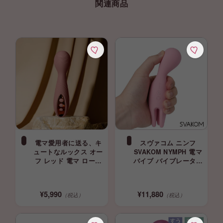
関連商品
電マ愛用者に送る、キ
スヴァコム ニンフ
ュートなルックス オー
SVAKOM NYMPH 電マ
フ レッド 電マ ロータ
バイブ バイブレーター
ー マッサージ ガーラフ
svacom 正規品
ェム GALA FEM
¥5,990
¥11,880
（税込）
（税込）