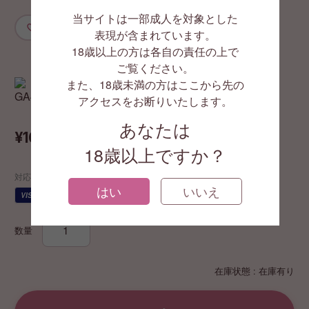
当サイトは一部成人を対象とした
お気に入りに追加
表現が含まれています。
GA4386
18歳以上の方は各自の責任の上で
ご覧ください。
また、18歳未満の方はここから先の
アクセスをお断りいたします。
あなたは
¥16,500
(税込)
18歳以上ですか？
対応する支払い方法
はい
いいえ
JCB
VISA
AMEX
代引
¥
数量
在庫状態 : 在庫有り