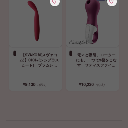
【SVAKOM(スヴァコ
電マと吸引、ローター
ム)】CICI+(シシプラス
にも。一つで3役をこな
ヒート) プラムレッ
す サティスファイヤ
ド ローター 挿入バ
ー ラッキーリブラ
イブ
Satisfyer バイブ 吸引
ローター
¥9,130
¥10,230
（税込）
（税込）