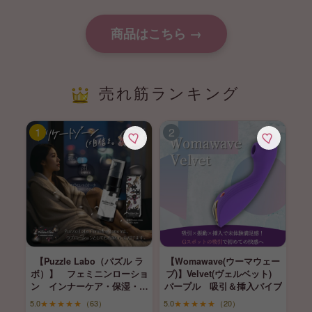
商品はこちら →
売れ筋ランキング
【Puzzle Labo（パズル ラ
【Womawave(ウーマウェー
ボ）】 フェミニンローショ
ブ)】Velvet(ヴェルベット)
ン インナーケア・保湿・育
パープル 吸引＆挿入バイブ
膣
5.0
★★★★★
（63）
5.0
★★★★★
（20）