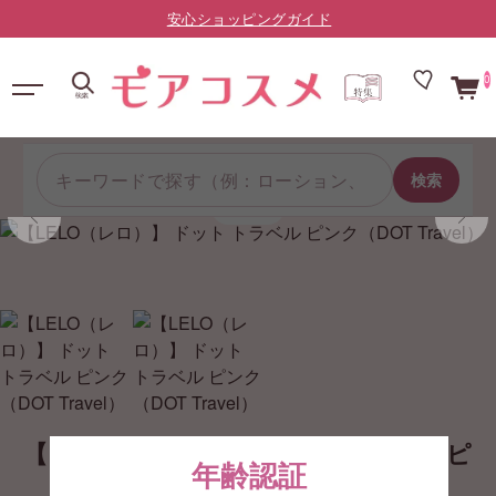
LINE友だち限定：¥10,000以上で送料無料（登録はこちら）
0
検索
1/2
【LELO（レロ）】 ドット トラベル ピ
年齢認証
ンク（DOT Travel）