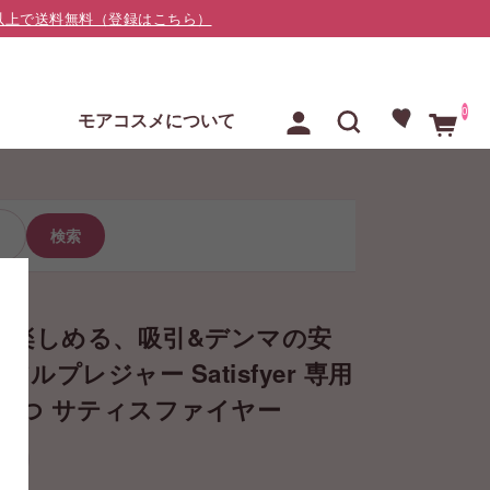
000以上で送料無料（登録はこちら）
0
E
モアコスメについて
検索
く
方）楽しめる、吸引&デンマの安
アルプレジャー Satisfyer 専用
やつ サティスファイヤー
加