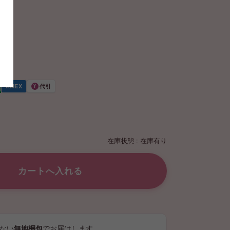
AMEX
代引
¥
在庫状態 : 在庫有り
ない
無地梱包
でお届けします