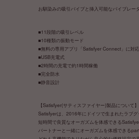
お馴染みの吸引バイブと挿入可能なバイブレー
■11段階の吸引レベル
■10種類の振動モード
■無料の専用アプリ「Satisfyer Connect」に対
■USB充電式
■2時間の充電で約1時間稼働
■完全防水
■静音設計
【Satisfyer(サティスファイヤー)製品について】
Satisfyerは、2016年にドイツで生まれたラ
短時間で良質なオーガズムを体感できるSatisfy
パートナーと一緒にオーガズムを体感できるpart
どれも高機能でありながら良心的な価格設定で高