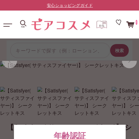
LINE友だち限定：¥10,000以上で送料無料（登録はこちら）
0
検索
1/4
【Satisfyer( サティスファイヤー)】 シ
年齢認証
ークレットキス