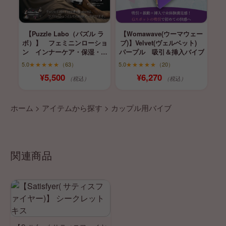
【Puzzle Labo（パズル ラ
【Womawave(ウーマウェー
ボ）】 フェミニンローショ
ブ)】Velvet(ヴェルベット)
ン インナーケア・保湿・育
パープル 吸引＆挿入バイブ
膣
5.0
★★★★★
（63）
5.0
★★★★★
（20）
¥5,500
¥6,270
（税込）
（税込）
ホーム
>
アイテムから探す
>
カップル用バイブ
関連商品