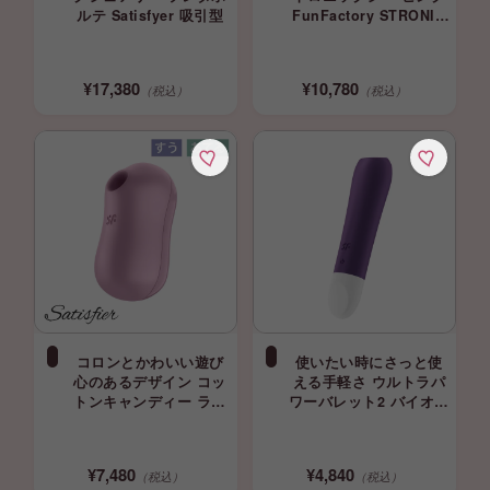
ルテ Satisfyer 吸引型
FunFactory STRONIC
G
¥10,780
¥17,380
（税込）
（税込）
コロンとかわいい遊び
使いたい時にさっと使
心のあるデザイン コッ
える手軽さ ウルトラパ
トンキャンディー ライ
ワーバレット2 バイオレ
ラック サティスファイ
ット 挿入 吸引 振動 バ
ヤー Satisfyer Penguin
イブ セルフプレジャー
吸引 吸うやつ
¥7,480
¥4,840
（税込）
（税込）