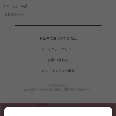
SALE(セール品)
会員ログイン
特定商取引に関する表記
プライバシーポリシー
お問い合わせ
アフィリエイター募集
［運営許可証］
無店舗風俗特殊営業届出済 - 受理番号 第52号の1