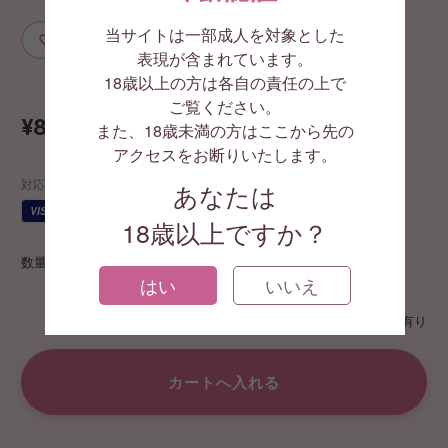
当サイトは一部成人を対象とした
お気に入りに追加
表現が含まれています。
GA3197
18歳以上の方は各自の責任の上で
ご覧ください。
¥8,250
また、18歳未満の方はここから先の
(税込)
アクセスをお断りいたします。
対応する支払い方法
あなたは
JCB
VISA
AMEX
代引
¥
18歳以上ですか？
数量
はい
いいえ
在庫状態 : 在庫有り