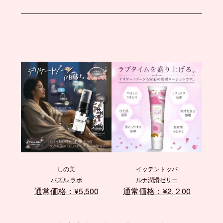
しの美
イッテントッパ
パズル ラボ
ルナ潤滑ゼリー
通常価格：¥5,500
通常価格：¥2,２00