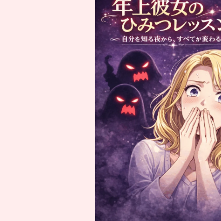
リ
ン
ク