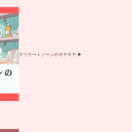
カ
ラ
ム
デリケートゾーンのモヤモヤ ▶
リ
ン
ク