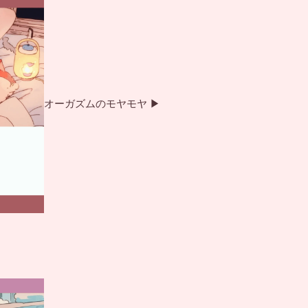
カ
ラ
ム
オーガズムのモヤモヤ ▶
リ
ン
ク