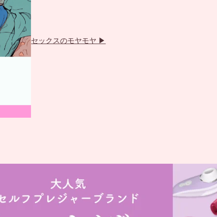
カ
ラ
ム
セックスのモヤモヤ ▶
リ
ン
ク