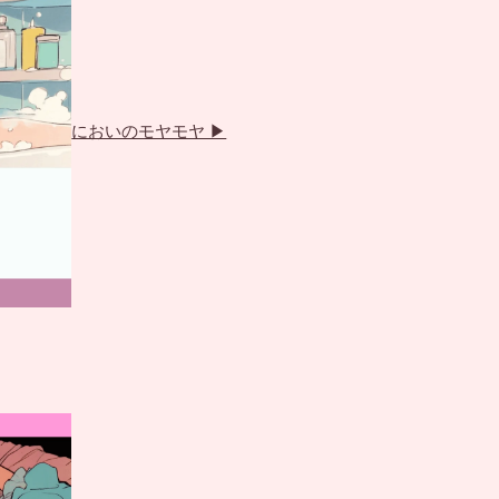
カ
ラ
ム
においのモヤモヤ ▶
リ
ン
ク