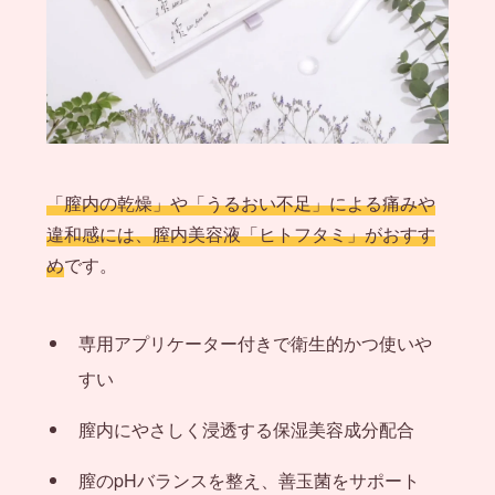
「膣内の乾燥」や「うるおい不足」による痛みや
違和感には、膣内美容液「ヒトフタミ」がおすす
め
です。
専用アプリケーター付きで衛生的かつ使いや
すい
膣内にやさしく浸透する保湿美容成分配合
膣のpHバランスを整え、善玉菌をサポート