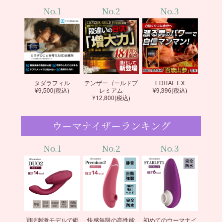
No.1
No.2
No.3
タダラフィル
テンザーゴールドプ
EDITAL EX
¥9,500(税込)
レミアム
¥9,396(税込)
¥12,800(税込)
ウーマナイザーランキング
No.1
No.2
No.3
同時刺激モデルで両
快感無限の高性能
初めてのウーマナイ