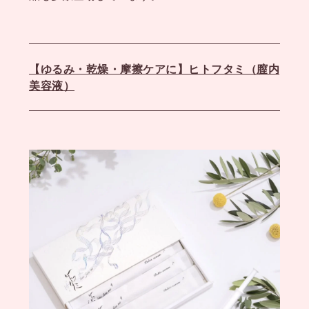
【ゆるみ・乾燥・摩擦ケアに】ヒトフタミ（膣内
美容液）