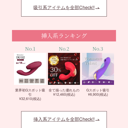
吸引系アイテムを全部Check!!
挿入系ランキング
No.1
No.2
No.3
業界初Gスポット吸
全て揃った優れもの
Gスポット吸引
引
¥12,460(税込)
¥6,900(税込)
¥32,610(税込)
挿入系アイテムを全部Check!!