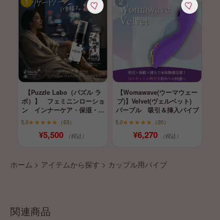
【Puzzle Labo（パズル ラ
【Womawave(ウーマウェー
ボ）】 フェミニンローショ
ブ)】Velvet(ヴェルベット)
ン インナーケア・保湿・育
パープル 吸引＆挿入バイブ
膣
5.0
★★★★★
（63）
5.0
★★★★★
（20）
¥5,500
¥6,270
（税込）
（税込）
ホーム
>
アイテムから探す
>
カップル用バイブ
関連商品