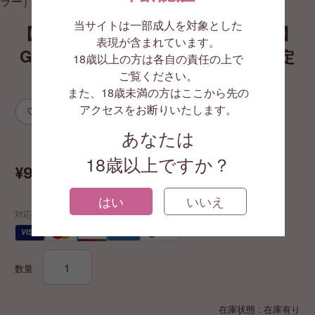
当サイトは一部成人を対象とした
【Satisfyer（サティスファイヤー）】
表現が含まれています。
Gスポットフレックス 3 グレー（限定
18歳以上の方は各自の責任の上で
ご覧ください。
カラー）
また、18歳未満の方はここから先の
アクセスをお断りいたします。
お気に入りに追加
あなたは
GA5574
18歳以上ですか？
¥9,130
(税込)
はい
いいえ
対応する支払い方法
JCB
VISA
AMEX
代引
¥
数量
在庫状態 : 在庫有り