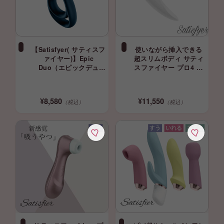
【Satisfyer( サティスフ
使いながら挿入できる
ァイヤー)】Epic
超スリムボディ サティ
Duo（エピックデュ
スファイヤー プロ4 カ
オ） ネイビー 電動
ップルズ 吸引 振動 ロ
ペニスリング
ーター 吸うやつ
Satisfyer
¥8,580
¥11,550
（税込）
（税込）