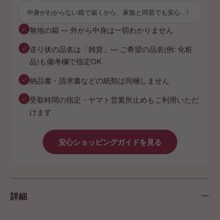
中身がわからない箱で届くから、家族と同居でも安心…!
✓
無地の箱 — 外から中身は一切わかりません
✓
送り状の品名は「雑貨」— ご希望の品名(例: 化粧
品)も備考欄で指定OK
✓
納品書・請求書などの紙類は同梱しません
✓
受取時間の指定・ヤマト営業所止めもご利用いただ
けます
安心ショッピングガイドを見る
詳細