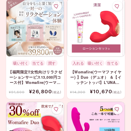
吸い付く
当てる
潤す
入れる
吸い付く
当てる
【福岡限定‼️女性向けリラクゼ
【Womafire(ウーマファイヤ
ーションサービス13,000円コ
ー) 】Duo（デュオ） ＆【イ
ース付】Womafire(ウーマフ
ッテントッパ】L'UNA
ァイヤー) Liberty （リバテ
JELLY（ルナジェリー）セッ
¥26,800
¥10,670
¥91,600
¥14,300
ィ）無料プレゼント＆Puzzle
ト
(税込)
(税込)
Labo（パズル ラボ）1年分