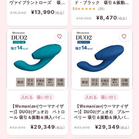
ヴァイブラントローズ 吸引
ド・ブラック 吸引＆振動＆
バイブ 渡辺直美
挿入バイブ ⭐️期間限定
5.0
★★★★★
（20）
¥13,990
¥15,540
30%OFF
(税込)
¥8,470
¥12,100
(税込)
入れる
吸い付く
入れる
吸い付く
【Womanizer(ウーマナイザ
【Womanizer(ウーマナイザ
ー)】DUO2(デュオ2) ペトロ
ー)】DUO2(デュオ2) ブルー
ール 吸引＆振動＆挿入バイブ
ベリー 吸引＆振動＆挿入バイ
⭐️期間限定10%OFF
ブ ⭐️期間限定10%OFF
¥29,349
¥29,349
¥32,610
¥32,610
(税込)
(税込)