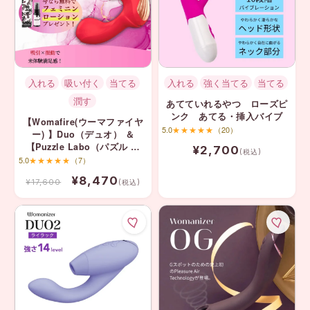
入れる
吸い付く
当てる
入れる
強く当てる
当てる
潤す
あてていれるやつ ローズピ
ンク あてる・挿入バイブ
【Womafire(ウーマファイヤ
5.0
★★★★★
（20）
ー) 】Duo（デュオ） ＆
【Puzzle Labo（パズル ラ
¥2,700
(税込)
ボ）】無料プレゼント
5.0
★★★★★
（7）
¥8,470
¥17,600
(税込)