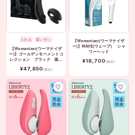
入れる
吸い付く
【Womanizer(ウーマナイザ
ー)】WAVE(ウェーブ) シャ
【Womanizer(ウーマナイザ
ワーヘッド
ー)】ゴールデンモーメントコ
レクション ブラック 吸引
¥18,700
(税込)
＆カップルバイブ 2つのトイ
¥47,850
の夢のセット!!
(税込)