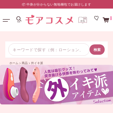
📦 中身が分からない無地梱包でお届けします
0
検索
ホーム
>
商品
>
外イキ派