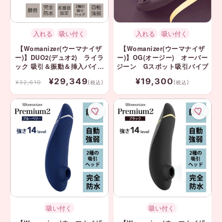
入れる
吸い付く
入れる
吸い付く
【Womanizer(ウーマナイザ
【Womanizer(ウーマナイザ
ー)】DUO2(デュオ2) ライラ
ー)】OG(オージー) オーバー
ック 吸引＆振動＆挿入バイブ
ジーン Gスポット吸引バイブ
⭐️期間限定10%OFF
¥29,349
¥19,300
¥32,610
(税込)
(税込)
吸い付く
吸い付く