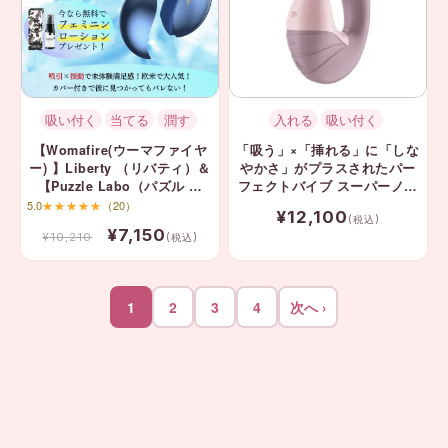
吸い付く
当てる
潤す
入れる
吸い付く
【Womafire(ウーマファイヤ
「吸う」×「挿れる」に「しな
ー) 】Liberty （リバティ）＆
やかさ」がプラスされたパー
【Puzzle Labo（パズル ラ
フェクトバイブ スーパーノヴ
ボ）】無料プレゼント
ァ サティスファイヤー バイブ
5.0
★★★★★
（20）
¥12,100
挿入 吸引
(税込)
¥7,150
¥10,210
(税込)
1
2
3
4
次へ ›