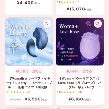
ブ
5.0
★★★★★
（5）
¥4,400
(税込)
¥15,070
(税込)
吸い付く
当てる
吸い付く
当てる
【Womafire(ウーマファイヤ
【Woma＋(ウーマプラス) 】
ー) 】Liberty （リバティ） ブ
Love rose（ラブローズ） パ
ルー 吸引バイブ ⭐️期間限定
ープル 吸引バイブ
30%OFF
5.0
★★★★★
（5）
5.0
★★★★★
（20）
¥6,500
¥6,160
¥9,280
(税込)
(税込)