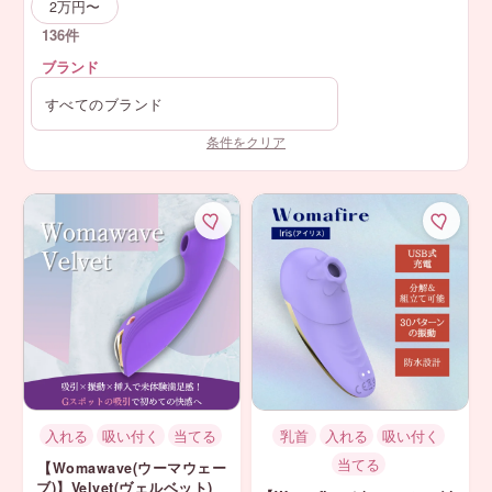
2万円〜
136件
ブランド
条件をクリア
入れる
吸い付く
当てる
乳首
入れる
吸い付く
当てる
【Womawave(ウーマウェー
ブ)】Velvet(ヴェルベット)