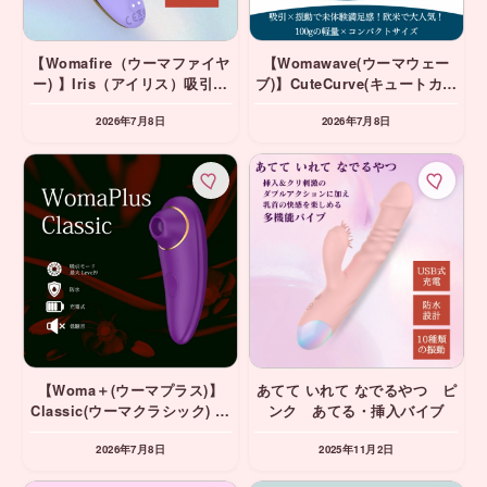
【Womafire（ウーマファイヤ
【Womawave(ウーマウェー
ー) 】Iris（アイリス）吸引＆
ブ)】CuteCurve(キュートカー
挿入バイブ
ブ) ブルー 吸引バイブ
2026年7月8日
2026年7月8日
【Woma＋(ウーマプラス)】
あてて いれて なでるやつ ピ
Classic(ウーマクラシック)
ンク あてる・挿入バイブ
パープル・レッド 吸引バイ
2026年7月8日
2025年11月2日
ブ