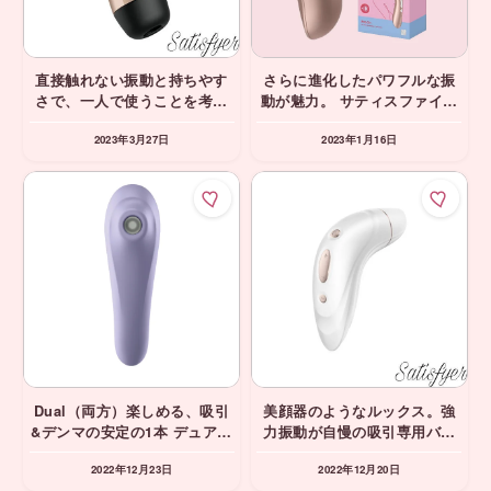
直接触れない振動と持ちやす
さらに進化したパワフルな振
さで、一人で使うことを考え
動が魅力。 サティスファイヤ
た女性専用バイブ サティスフ
ー プロ 2+ Satisfyer 吸引 吸
2023年3月27日
2023年1月16日
ァイヤープロ 3+ Satisfyer 吸
うやつ
引バイブ セルフプレジャー 完
全防水
Dual（両方）楽しめる、吸引
美顔器のようなルックス。強
&デンマの安定の1本 デュアル
力振動が自慢の吸引専用バイ
プレジャー Satisfyer 専用ア
ブ サティスファイヤー プロ
2022年12月23日
2022年12月20日
プリ 吸うやつ サティスファイ
1+Satisfyer 吸引 吸うやつ