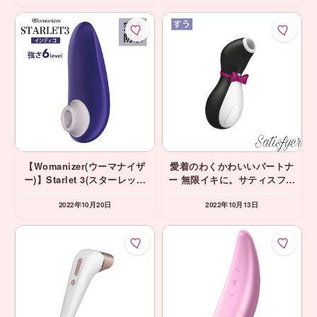
【Womanizer(ウーマナイザ
愛着のわくかわいいパートナ
ー)】Starlet 3(スターレット
ー 無限イキに。サティスファ
3) インディゴ 吸引バイブ
イヤー ペンギン Satisfyer
2022年10月20日
2022年10月13日
Penguin 吸引 吸うやつ