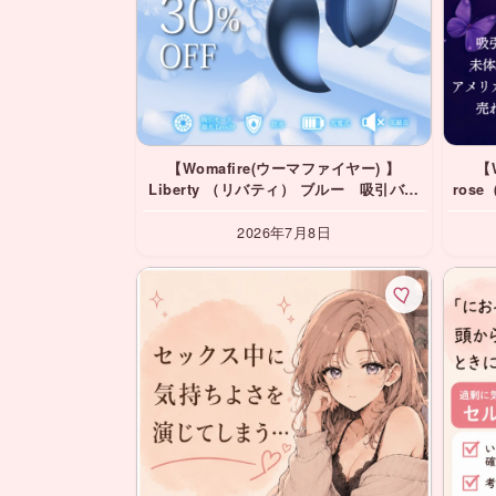
【Womafire(ウーマファイヤー) 】
【
Liberty （リバティ） ブルー 吸引バイ
ros
ブ ⭐️期間限定30%OFF
2026年7月8日