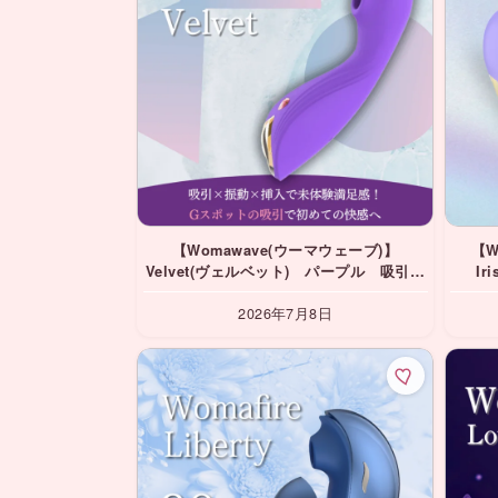
【Womawave(ウーマウェーブ)】
【W
Velvet(ヴェルベット) パープル 吸引＆
I
挿入バイブ
2026年7月8日