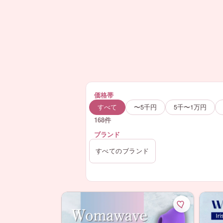
価格帯
すべて
〜5千円
5千〜1万円
168件
ブランド