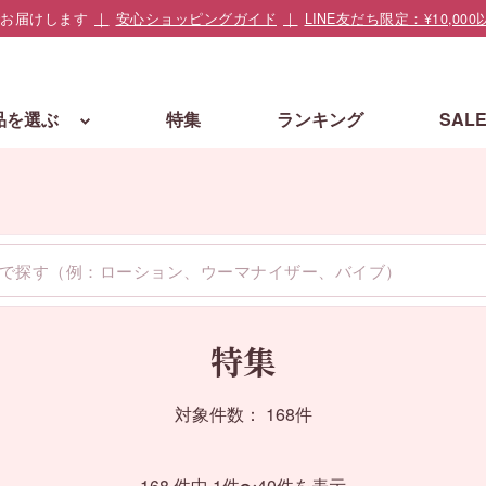
でお届けします
安心ショッピングガイド
LINE友だち限定：¥10,
品を選ぶ
特集
ランキング
SAL
特集
対象件数： 168件
168 件中 1件〜40件を表示