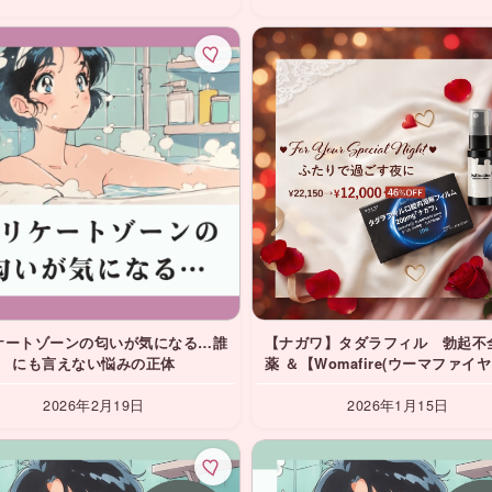
ケートゾーンの匂いが気になる…誰
【ナガワ】タダラフィル 勃起不
にも言えない悩みの正体
薬 ＆【Womafire(ウーマファイヤー) 】
Liberty （リバティ）＆【Puzz
Labo（パズル ラボ）】
2026年2月19日
2026年1月15日